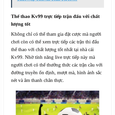
Thể thao Kv99 trực tiếp trận đấu với chất
lượng tốt
Không chỉ có thể tham gia đặt cược mà người
chơi còn có thể xem trực tiếp các trận thi đấu
thể thao với chất lượng tốt nhất tại nhà cái
Kv99. Nhờ tính năng live trực tiếp này mà
người chơi có thể thưởng thức các trận cầu với
đường truyền ổn định, mượt mà, hình ảnh sắc
nét và âm thanh chân thực.