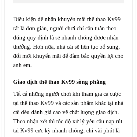
Điều kiện để nhận khuyến mãi thể thao Kv99
rất là đơn giản, người chơi chỉ cần tuân theo
đúng quy định là sẽ nhanh chóng được nhận
thưởng. Hơn nữa, nhà cái sẽ liên tục bổ sung,
đổi mới khuyến mãi để đảm bảo quyền lợi cho
anh em.
Giao dịch thể thao Kv99 sòng phẳng
Tất cả những người chơi khi tham gia cá cược
tại thể thao Kv99 và các sản phẩm khác tại nhà
cái đều đánh giá cao về chất lượng giao dịch.
Theo nhận xét thì tốc độ xử lý yêu cầu nạp rút
tại Kv99 cực kỳ nhanh chóng, chỉ vài phút là