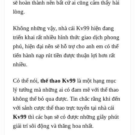
sẽ hoàn thành nên bất cứ ai cũng cảm thấy hài
lòng.
Không những vậy, nhà cái Kv99 hiện đang
triển khai rất nhiều hình thức giao dịch phong
phú, hiện đại nên sẽ hỗ trợ cho anh em có thể
tiến hành nạp rút tiền được thuận lợi hơn rất
nhiều.
Có thể nói,
thể thao Kv99
là một hạng mục
lý tưởng mà những ai có đam mê với thể thao
không thể bỏ qua được. Tin chắc rằng khi đến
với sảnh cược thể thao trực tuyến tại nhà cái
Kv99
thì các bạn sẽ có được những giây phút
giải trí sôi động và thăng hoa nhất.