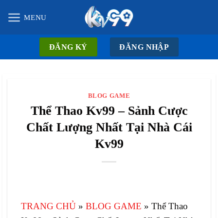
Skip
MENU
to
content
ĐĂNG KÝ
ĐĂNG NHẬP
BLOG GAME
Thể Thao Kv99 – Sảnh Cược
Chất Lượng Nhất Tại Nhà Cái
Kv99
TRANG CHỦ
»
BLOG GAME
»
Thể Thao