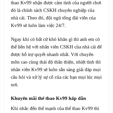
thao Kv99 nhận được cảm tình của người chơi
đó là chính sách CSKH chuyên nghiệp của
nhà cái. Theo đó, đội ngũ tổng đài viên của
Kv99 sẽ luôn làm việc 24/7.
Ngay khi có bất cứ khó khăn gì thì anh em có
thể liên hệ với nhân viên CSKH của nhà cái để
được hỗ trợ quyết nhanh nhất. Với chuyên
môn cao cùng thái độ thân thiện, nhiệt tình thì
nhân viên Kv99 sẽ luôn sẵn sàng giải đáp mọi
câu hỏi và xử lý sự cố của các bạn mọi lúc mọi
nơi.
Khuyến mãi thể thao Kv99 hấp dẫn
Khi nhắc đến thế mạnh của thể thao Kv99 thì