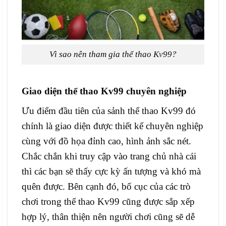
Vì sao nên tham gia thể thao Kv99?
Giao diện thể thao Kv99 chuyên nghiệp
Ưu điểm đầu tiên của sảnh thể thao Kv99 đó
chính là giao diện được thiết kế chuyên nghiệp
cùng với đồ họa đỉnh cao, hình ảnh sắc nét.
Chắc chắn khi truy cập vào trang chủ nhà cái
thì các bạn sẽ thấy cực kỳ ấn tượng và khó mà
quên được. Bên cạnh đó, bố cục của các trò
chơi trong thể thao Kv99 cũng được sắp xếp
hợp lý, thân thiện nên người chơi cũng sẽ dễ