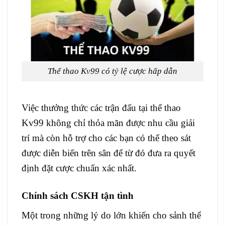
Thể thao Kv99 có tỷ lệ cược hấp dẫn
Việc thưởng thức các trận đấu tại thể thao
Kv99 không chỉ thỏa mãn được nhu cầu giải
trí mà còn hỗ trợ cho các bạn có thể theo sát
được diễn biến trên sân để từ đó đưa ra quyết
định đặt cược chuẩn xác nhất.
Chính sách CSKH tận tình
Một trong những lý do lớn khiến cho sảnh thể