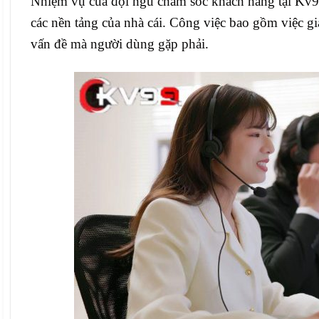
Nhiệm vụ của đội ngũ chăm sóc khách hàng tại Kv99
các nền tảng của nhà cái. Công việc bao gồm việc g
vấn đề mà người dùng gặp phải.