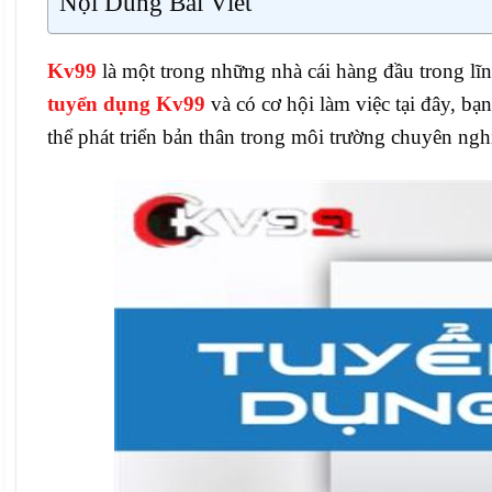
Nội Dung Bài Viết
Kv99
là một trong những nhà cái hàng đầu trong lĩnh
tuyển dụng Kv99
và có cơ hội làm việc tại đây, bạn
thể phát triển bản thân trong môi trường chuyên ngh