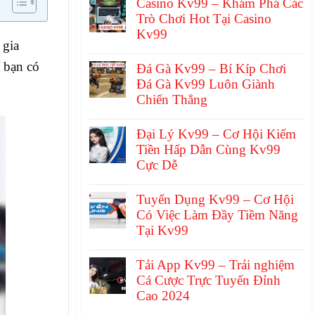
Casino Kv99 – Khám Phá Các
Trò Chơi Hot Tại Casino
Kv99
 gia
ể bạn có
Đá Gà Kv99 – Bí Kíp Chơi
Đá Gà Kv99 Luôn Giành
Chiến Thắng
Đại Lý Kv99 – Cơ Hội Kiếm
Tiền Hấp Dẫn Cùng Kv99
Cực Dễ
Tuyển Dụng Kv99 – Cơ Hội
Có Việc Làm Đầy Tiềm Năng
Tại Kv99
Tải App Kv99 – Trải nghiệm
Cá Cược Trực Tuyến Đỉnh
Cao 2024