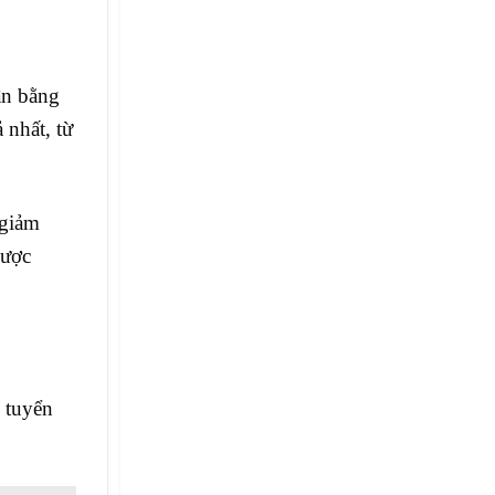
ân bằng
 nhất, từ
 giảm
được
í tuyển