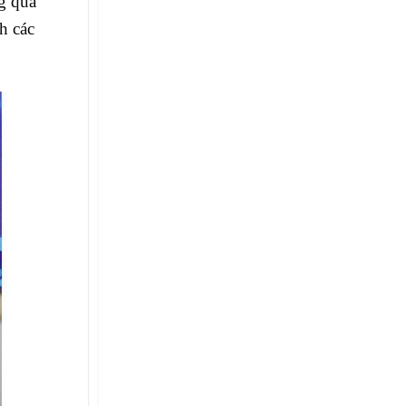
g qua
h các