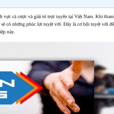
 vực cá cược và giải trí trực tuyến tại Việt Nam. Khi tham
 sẽ có những phúc lợi tuyệt vời. Đây là cơ hội tuyệt vời đ
iệp này.