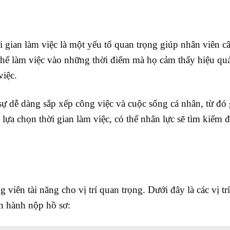
ời gian làm việc là một yếu tố quan trọng giúp nhân viên c
thể làm việc vào những thời điểm mà họ cảm thấy hiệu quả
việc.
 sự dễ dàng sắp xếp công việc và cuộc sống cá nhân, từ đó
o lựa chọn thời gian làm việc, có thể nhân lực sẽ tìm kiếm 
ên tài năng cho vị trí quan trọng. Dưới đây là các vị tr
n hành nộp hồ sơ: