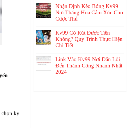
Nhận Định Kèo Bóng Kv99
Nơi Thăng Hoa Cảm Xúc Cho
Cược Thủ
Kv99 Có Rút Được Tiền
Không? Quy Trình Thực Hiện
Chi Tiết
Link Vào Kv99 Nơi Dẫn Lối
Đến Thành Công Nhanh Nhất
2024
yển
a chọn kỹ