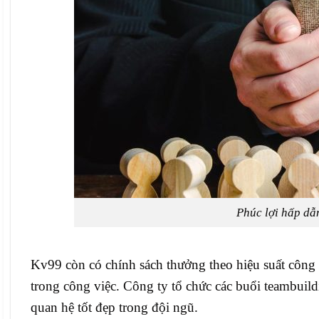
Phúc lợi hấp dẫ
Kv99 còn có chính sách thưởng theo hiệu suất công 
trong công việc. Công ty tổ chức các buổi teambuild
quan hệ tốt đẹp trong đội ngũ.