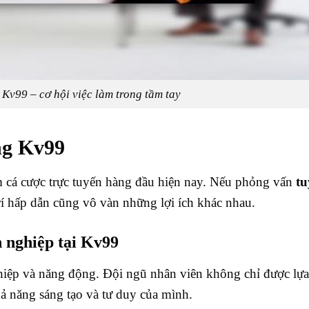
Kv99 – cơ hội việc làm trong tầm tay
ng Kv99
 cá cược trực tuyến hàng đầu hiện nay. Nếu phỏng vấn
tu
trí hấp dẫn cũng vô vàn những lợi ích khác nhau.
 nghiệp tại Kv99
hiệp và năng động. Đội ngũ nhân viên không chỉ được lự
ả năng sáng tạo và tư duy của mình.