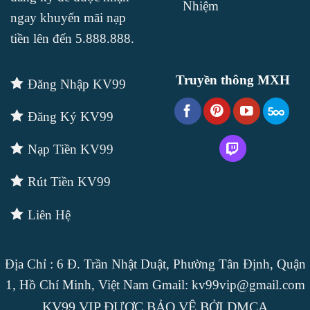
Nhiệm
ngay khuyến mãi nạp
tiền lên đến 5.888.888.
Truyền thông MXH
Đăng Nhập KV99
Đăng Ký KV99
Nạp Tiền KV99
Rút Tiền KV99
Liên Hệ
Địa Chỉ : 6 Đ. Trần Nhật Duật, Phường Tân Định, Quận
1, Hồ Chí Minh, Việt Nam Gmail:
kv99vip@gmail.com
KV99.VIP ĐƯỢC BẢO VỆ BỞI DMCA