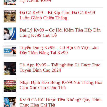
Tại Casino Kv99
Đá Gà Kv99 – Bí Kíp Chơi Đá Gà Kv99
Luôn Giành Chiến Thắng
Đại Lý Kv99 – Cơ Hội Kiếm Tiền Hấp Dẫn
Cùng Kv99 Cực Dễ
Tuyển Dụng Kv99 – Cơ Hội Có Việc Làm
Đầy Tiềm Năng Tại Kv99
Tải App Kv99 – Trải nghiệm Cá Cược Trực
Tuyến Đỉnh Cao 2024
Nhận Định Kèo Bóng Kv99 Nơi Thăng Hoa
Cảm Xúc Cho Cược Thủ
Kv99 Có Rút Được Tiền Không? Quy Trình
Thực Hiện Chi Tiết