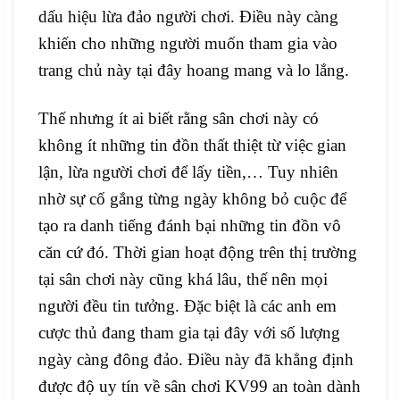
dấu hiệu lừa đảo người chơi. Điều này càng
khiến cho những người muốn tham gia vào
trang chủ này tại đây hoang mang và lo lắng.
Thế nhưng ít ai biết rằng sân chơi này có
không ít những tin đồn thất thiệt từ việc gian
lận, lừa người chơi để lấy tiền,… Tuy nhiên
nhờ sự cố gắng từng ngày không bỏ cuộc để
tạo ra danh tiếng đánh bại những tin đồn vô
căn cứ đó. Thời gian hoạt động trên thị trường
tại sân chơi này cũng khá lâu, thế nên mọi
người đều tin tưởng. Đặc biệt là các anh em
cược thủ đang tham gia tại đây với số lượng
ngày càng đông đảo. Điều này đã khẳng định
được độ uy tín về sân chơi KV99 an toàn dành