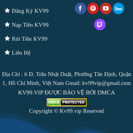
Đăng Ký KV99
Nạp Tiền KV99
Rút Tiền KV99
Liên Hệ
Địa Chỉ : 6 Đ. Trần Nhật Duật, Phường Tân Định, Quận
1, Hồ Chí Minh, Việt Nam Gmail:
kv99vip@gmail.com
KV99.VIP ĐƯỢC BẢO VỆ BỞI DMCA
Copyright © Kv99.vip Reserved