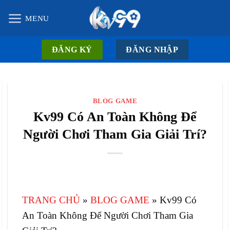
Skip
MENU
to
content
ĐĂNG KÝ
ĐĂNG NHẬP
BLOG GAME
Kv99 Có An Toàn Không Để
Người Chơi Tham Gia Giải Trí?
TRANG CHỦ
»
BLOG GAME
»
Kv99 Có
An Toàn Không Để Người Chơi Tham Gia