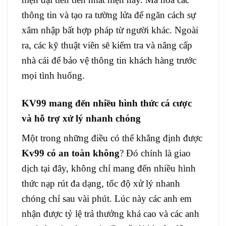
thông tin và tạo ra tường lửa để ngăn cách sự
xâm nhập bất hợp pháp từ người khác. Ngoài
ra, các kỹ thuật viên sẽ kiểm tra và nâng cấp
nhà cái để bảo vệ thông tin khách hàng trước
mọi tình huống.
KV99 mang đến nhiều hình thức cá cược
và hỗ trợ xử lý nhanh chóng
Một trong những điều có thể khẳng định được
Kv99 có an toàn không
? Đó chính là giao
dịch tại đây, không chỉ mang đến nhiều hình
thức nạp rút đa dạng, tốc độ xử lý nhanh
chóng chỉ sau vài phút. Lúc này các anh em
nhận được tỷ lệ trả thưởng khá cao và các anh