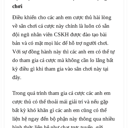
chơi
Điều khiến cho các anh em cược thủ hài lòng
về sân chơi cá cược này chính là luôn có sẵn
đội ngũ nhân viên CSKH được đào tạo bài
bản và có mặt mọi lúc để hỗ trợ người chơi.
Với sự đồng hành này thì các anh em có thể tự
do tham gia cá cược mà không cần lo lắng bất
kỳ điều gì khi tham gia vào sân chơi này tại
đây.
Trong quá trình tham gia cá cược các anh em
cược thủ có thể thoải mái giải trí và nếu gặp
bất kỳ khó khăn gì các anh em cũng có thể
liện hệ ngay đến bộ phận này thông qua nhiều
hình thức liên hệ như chat trực tuyến, gửi