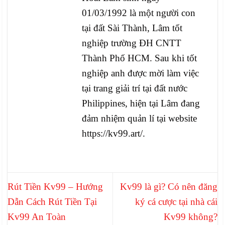
01/03/1992 là một người con
tại đất Sài Thành, Lâm tốt
nghiệp trường ĐH CNTT
Thành Phố HCM. Sau khi tốt
nghiệp anh được mời làm việc
tại trang giải trí tại đất nước
Philippines, hiện tại Lâm đang
đảm nhiệm quản lí tại website
https://kv99.art/.
Rút Tiền Kv99 – Hướng
Kv99 là gì? Có nên đăng
Dẫn Cách Rút Tiền Tại
ký cá cược tại nhà cái
Kv99 An Toàn
Kv99 không?